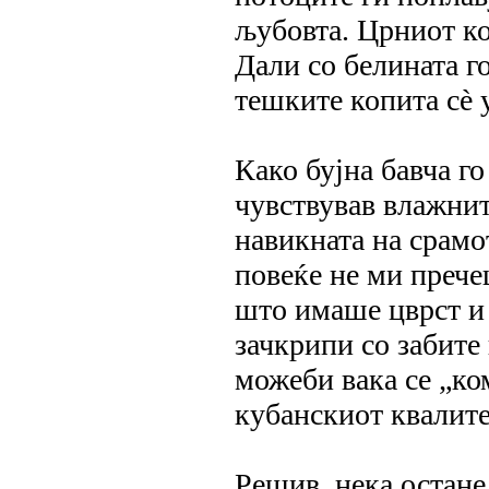
љубовта. Црниот ко
Дали со белината г
тешките копита сè 
Како бујна бавча го
чувствував влажнит
навикната на срамо
повеќе не ми прече
што имаше цврст и 
зачкрипи со забите 
можеби вака се „ко
кубанскиот квалите
Решив, нека остане 