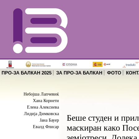
ПРО-ЗА БАЛКАН 2025
ЗА ПРО-ЗА БАЛКАН
ФОТО
КОНТ
Небојша Лапчевиќ
Хана Корнети
Елена Алексиева
Лидија Димковска
Беше студен и прил
Јана Бауер
маскиран како Посе
Евалд Флисар
земјотреси. Додека