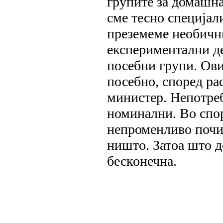
групите за домашна
сме тесно специјал
преземеме необични
експериментални де
посебни групи. Ови
посебно, според ра
министер. Непотреб
номинални. Во спор
непроменливо почив
ништо. Затоа што д
бесконечна.