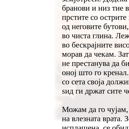
бранови и низ тие 
прстите со острите 
од неговите бутови
во чиста глина. Ле
во бескрајните висо
морав да чекам. Зат
не престанува да би
оној што го кренал.
со сета своја должи
ѕид ги држат сите ч
Можам да го чујам
на влезната врата. 
исплашена, се обид