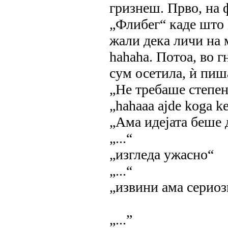
гризнеш. Прво, на 
„Флибег“ каде што 
жали дека личи на 
hahaha. Потоа, во 
сум осетила, ѝ пиш
„Не требаше степен
„hahaаа ajde koga k
„Ама идејата беше 
„...“
„изгледа ужасно“
„...“
„извини ама сериозн
„...”