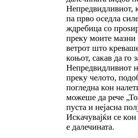
Непредвидливиот, к
па прво оседла силе
ждребица со проѕир
преку моите мазни 
ветрот што креваше 
коњот, сакав да го
Непредвидливиот не
преку челото, подо
погледна кон налети
можеше да рече „Тоа
пуста и нејасна полј
Искачувајќи се кон 
е далечината.