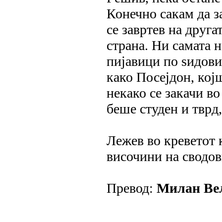
Конечно сакам да за
се завртев на другат
страна. Ни самата 
пијавици по ѕидови
како Посејдон, кој
некако се закачи во
беше студен и тврд,
Лежев во креветот 
височини на сводови
Превод:
Милан Ве