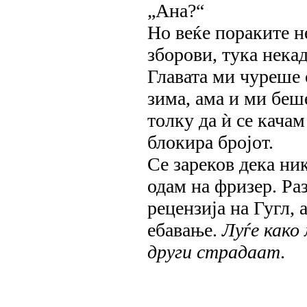
„Ана?“
Но веќе пораките н
зборови, тука нека
Главата ми чуреше 
зима, ама и ми беш
толку да ѝ се качам
блокира бројот.
Се зареков дека ни
одам на фризер. Ра
рецензија на Гугл,
ебавање.
Луѓе како
други страдаат
.