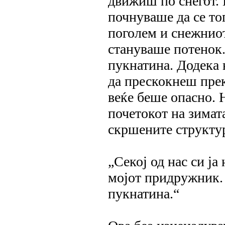
движиш по снегот. К
почнуваше да се то
поголем и снежниот
стануваше потенок.
пукнатина. Додека
да прескокнеш преку
веќе беше опасно. 
почетокот на зимата
скршените структу
„Секој од нас си ја 
мојот придружник. 
пукнатина.“