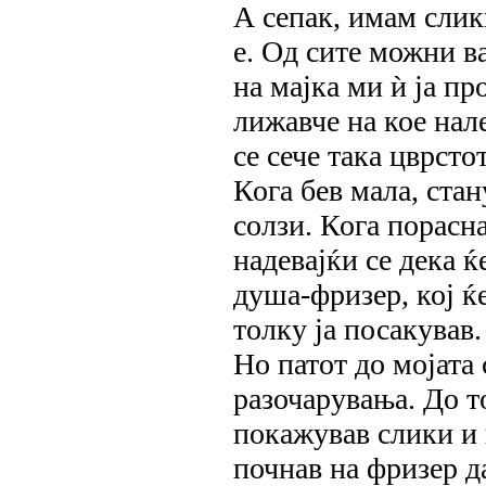
А сепак, имам слик
е. Од сите можни в
на мајка ми ѝ ја п
лижавче на кое нал
се сече така цврсто
Кога бев мала, стан
солзи. Кога порасн
надевајќи се дека ќе
душа-фризер, кој ќ
толку ја посакував.
Но патот до мојата
разочарувања. До т
покажував слики и 
почнав на фризер да