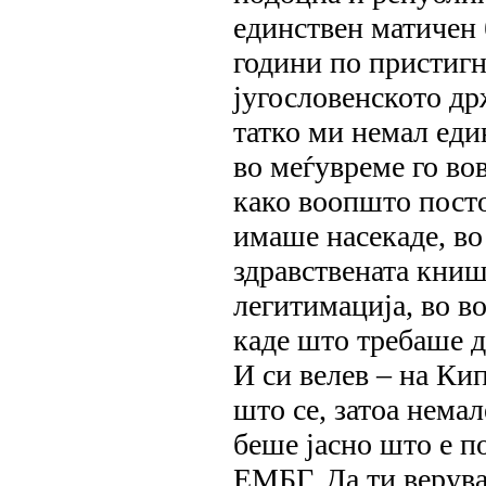
единствен матичен 
години по пристигн
југословенското др
татко ми немал еди
во меѓувреме го вов
како воопшто пос
имаше насекаде, во
здравствената книш
легитимација, во во
каде што требаше да
И си велев – на Кип
што се, затоа нема
беше јасно што е по
ЕМБГ. Да ти верува