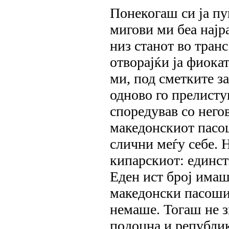
Понекогаш си ја пу
мигови ми беа најр
низ станот во тран
отворајќи ја фиокат
ми, под сметките за
одново го прелисту
споредував со него
македонскиот пасош
слични меѓу себе. 
кипарскиот: единст
Еден ист број имаш
македонски пасоши 
немаше. Тогаш не зн
пoдоцна и рeпублик