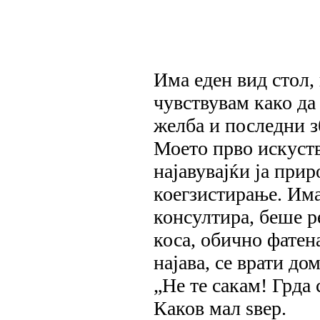
Има еден вид стол, 
чувствувам како да
желба и последни з
Моето прво искуств
најавувајќи ја при
коегзистирање. Има
консултира, беше ре
коса, обично фатена
најава, се врати до
„Не те сакам! Грда 
Каков мал ѕвер.