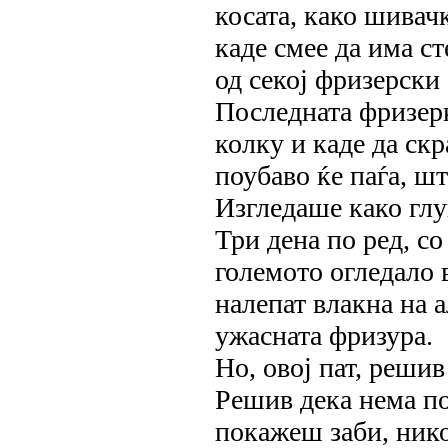
косата, како шивачк
каде смее да има ст
од секој фризерски
Последната фризерк
колку и каде да ск
поубаво ќе паѓа, шт
Изгледаше како глу
Три дена по ред, с
големото огледало в
налепат влакна на а
ужасната фризура.
Но, овој пат, решив
Решив дека нема по
покажеш заби, нико