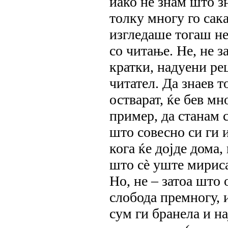
иако не знам што з
толку многу го сак
изгледаше тогаш не
со читање. Не, не 
кратки, надуени ре
читател. Да знаев 
остварат, ќе бев мн
пример, да станам 
што совесно си ги 
кога ќе дојде дома,
што сè уште мириса
Но, не ‒ затоа што 
слобода премногу, 
сум ги бранела и н