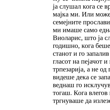
ја слушал кога се в
мајка ми. Или може
семејните прослави
ми имаше само едн
Виоларис, што ја 
годишно, кога беше
станот и го запалив
гласот на пејачот и
трпезарија, а не о
видеше дека се зап
веднаш го исклучув
тогаш. Кога влегов 
тргнуваше да излез