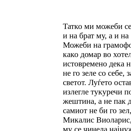
Татко ми можеби се
и на брат му, а и н
Можеби на грамофон
како домар во хотел
истовремено дека н
не го зеле со себе,
светот. Луѓето ост
излегле тукуречи по
жештина, а не пак 
самиот не би го зел
Микалис Виоларис, 
му се чинела најну