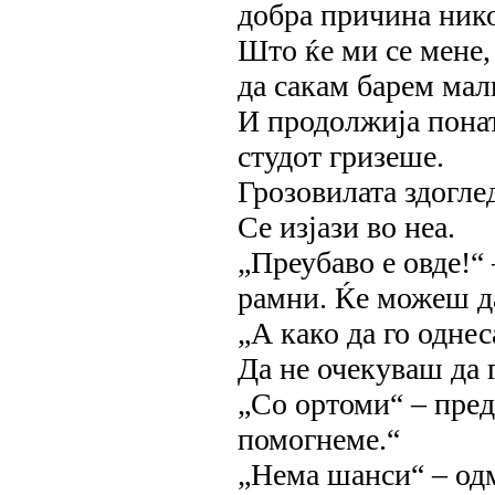
добра причина нико
Што ќе ми се мене, 
да сакам барем мал
И продолжија понат
студот гризеше.
Грозовилата здогле
Се изјази во неа.
„Преубаво е овде!“ 
рамни. Ќе можеш да
„А како да го одне
Да не очекуваш да 
„Со ортоми“ – пред
помогнеме.“
„Нема шанси“ – одм