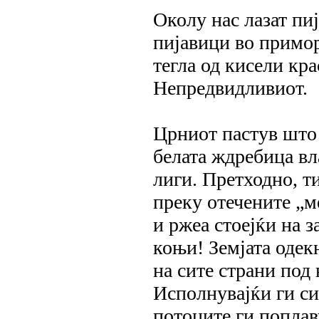
Околу нас лазат пи
пијавици во примор
тегла од кисели кр
Непредвидливиот.
Црниот пастув што
белата ждребица вл
лиги. Претходно, ти
преку отечените „м
и ржеа стоејќи на 
коњи! Земјата одек
на сите страни под 
Исполнувајќи ги си
потоците ги поплав