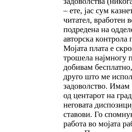
задоволства (никог
‒ ете, јас сум казн
читател, вработен в
подредена на одде
авторска контрола 
Мојата плата е скр
трошела најмногу па
добивам бесплатно,
друго што ме испол
задоволство. Имам 
од центарот на град
неговата диспозици
ставови. Го спомну
работа во мојата р