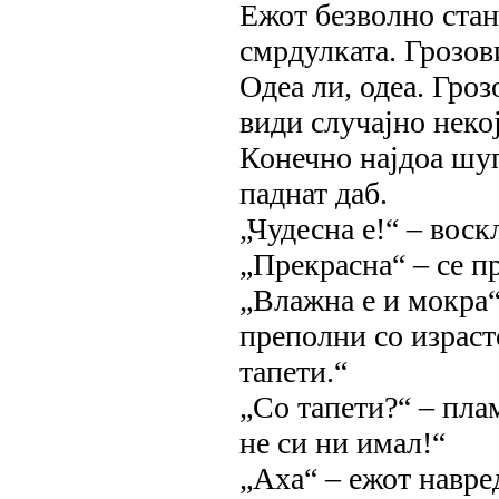
Ежот безволно стан
смрдулката. Грозови
Одеа ли, одеа. Гроз
види случајно некој
Конечно најдоа шуп
паднат даб.
„Чудесна е!“ – воск
„Прекрасна“ – се п
„Влажна е и мокра“
преполни со израст
тапети.“
„Со тапети?“ – пла
не си ни имал!“
„Аха“ – ежот навре