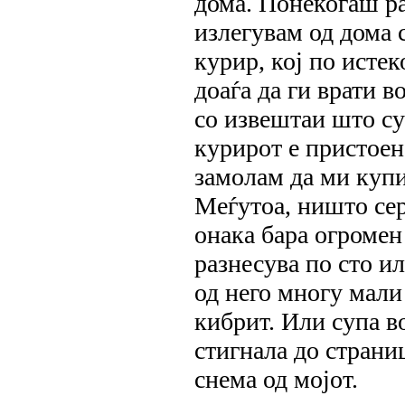
дома. Понекогаш ра
излегувам од дома 
курир, кој по истек
доаѓа да ги врати в
со извештаи што су
курирот е пристоен,
замолам да ми купи
Меѓутоа, ништо сер
онака бара огромен
разнесува по сто ил
од него многу мали
кибрит. Или супа в
стигнала до страни
снема од мојот.