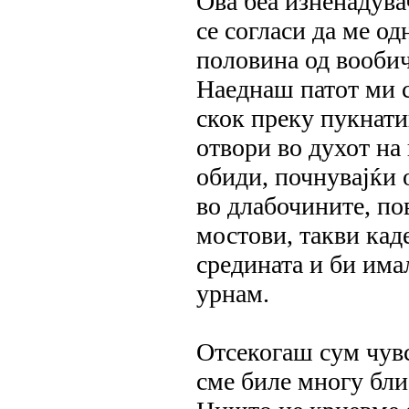
Ова беа изненадува
се согласи да ме о
половина од вообич
Наеднаш патот ми 
скок преку пукнати
отвори во духот на
обиди, почнувајќи о
во длабочините, по
мостови, такви кад
средината и би има
урнам.
Отсекогаш сум чувс
сме биле многу бли