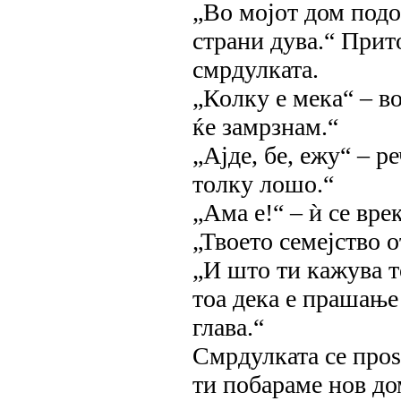
„Во мојот дом подо
страни дува.“ Прит
смрдулката.
„Колку е мека“ – во
ќе замрзнам.“
„Ајде, бе, ежу“ – р
толку лошо.“
„Ама е!“ – ѝ се вр
„Твоето семејство 
„И што ти кажува т
тоа дека е прашање 
глава.“
Смрдулката се проѕе
ти побараме нов до