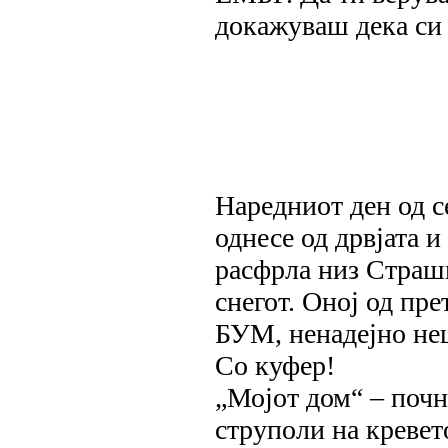
докажуваш дека си 
Наредниот ден од се
однесе од дрвјата и
расфрла низ Страш
снегот. Оној од пре
БУМ, ненадејно неш
Со куфер!
„Мојот дом“ – почн
струполи на кревет