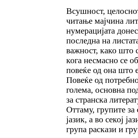
Всушност, целоснот
читање мајчина лит
нумерацијата донес
последна на листат
важност, како што 
кога несмасно се о
повеќе од она што 
Повеќе од потребно
голема, основна по
за странска литера
Оттаму, групите за
јазик, а во секој ја
група раскази и гру