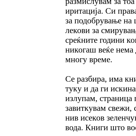
размислувам за тоа
иритација. Си прав
за подобрување на 
лекови за смирувањ
среќните години ко
никогаш веќе нема 
многу време.
Се разбира, има кн
туку и да ги искин
излупам, страница 
завиткувам свежи, 
нив исеков зеленчу
вода. Книги што во