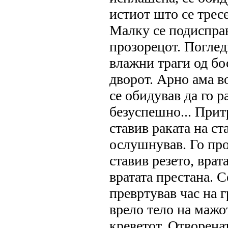
истиот што се трес
Малку се подиспра
прозорецот. Поглед
влажни траги од бос
дворот. Арно ама в
се обидував да го 
безуспешно... Прит
ставив раката на ст
ослушнував. Го про
ставив резето, вра
вратата престана. С
превртував час на г
врело тело на мажо
креветот. Отворенат