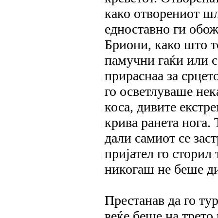
како отворениот ш
едноставно ги обож
Бриони, како што т
памучни гаќи или с
прираснаа за срцет
го осветлуваше нек
коса, дивите екстре
крива ранета нога.
дали самиот се зас
пријател го сторил 
никогаш не беше д
Престанав да го ту
веќе беше на трето