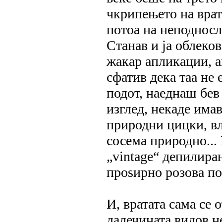
чкрипењето на врат
потоа на неподносл
Станав и ја облеко
жакар апликации, ам
сфатив дека таа не 
подот, наеднаш бев
изглед, некаде има
природни цицки, вл
сосема природно... 
„vintage“ депилира
проѕирно розова по 
И, вратата сама се
далечината видов н