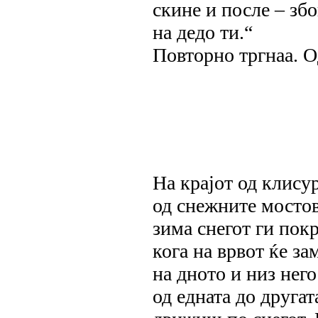
скине и после – збо
на дедо ти.“
Повторно тргнаа. О
На крајот од клису
од снежните мостов
зима снегот ги пок
кога на врвот ќе з
на дното и низ него
од едната до другат