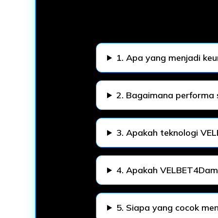
1. Apa yang menjadi ke
2. Bagaimana performa
3. Apakah teknologi V
4. Apakah VELBET4Daman
5. Siapa yang cocok m