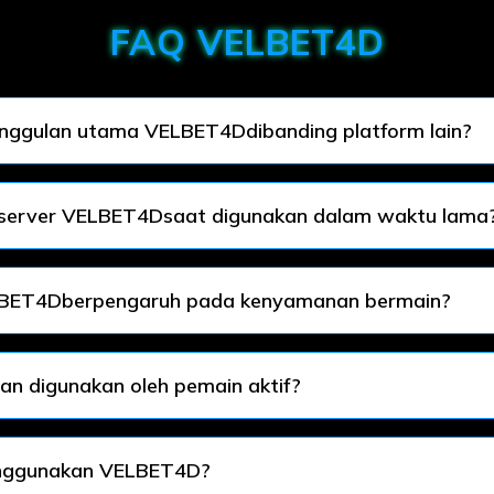
FAQ VELBET4D
unggulan utama VELBET4Ddibanding platform lain?
 server VELBET4Dsaat digunakan dalam waktu lama
ELBET4Dberpengaruh pada kenyamanan bermain?
 digunakan oleh pemain aktif?
enggunakan VELBET4D?