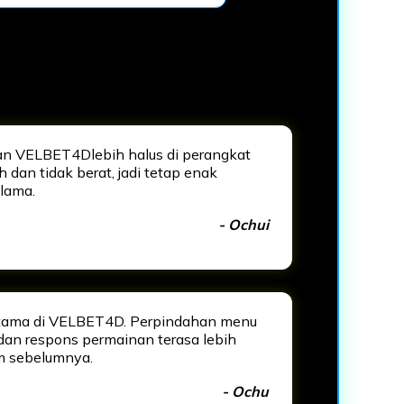
n VELBET4Dlebih halus di perangkat
dan tidak berat, jadi tetap enak
lama.
- Ochui
utama di VELBET4D. Perpindahan menu
 dan respons permainan terasa lebih
rm sebelumnya.
- Ochu