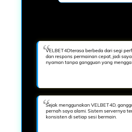
VELBET4Dterasa berbeda dari segi perf
dan respons permainan cepat, jadi saya
nyaman tanpa gangguan yang menggan
Sejak menggunakan VELBET4D, ganggua
pernah saya alami. Sistem servernya t
konsisten di setiap sesi bermain.