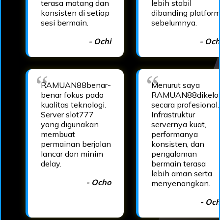
terasa matang dan
lebih stabil
konsisten di setiap
dibanding platfor
sesi bermain.
sebelumnya.
- Ochi
- Oc
RAMUAN88benar-
Menurut saya
benar fokus pada
RAMUAN88dikelo
kualitas teknologi.
secara profesional.
Server slot777
Infrastruktur
yang digunakan
servernya kuat,
membuat
performanya
permainan berjalan
konsisten, dan
lancar dan minim
pengalaman
delay.
bermain terasa
lebih aman serta
- Ocho
menyenangkan.
- Oc