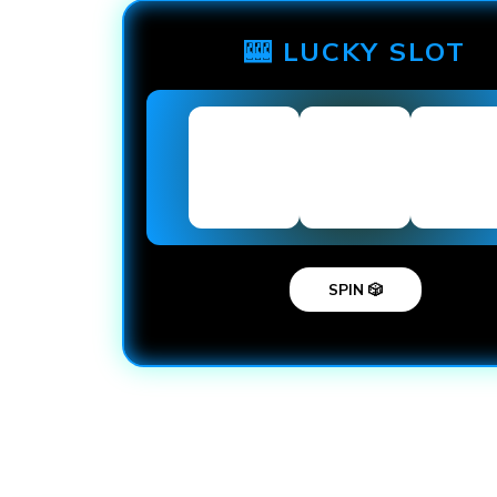
🎰 LUCKY SLOT
SPIN 🎲