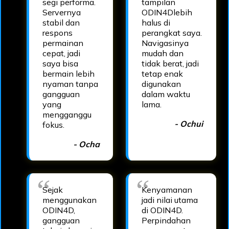
segi performa.
tampilan
Servernya
ODIN4Dlebih
stabil dan
halus di
respons
perangkat saya.
permainan
Navigasinya
cepat, jadi
mudah dan
saya bisa
tidak berat, jadi
bermain lebih
tetap enak
nyaman tanpa
digunakan
gangguan
dalam waktu
yang
lama.
mengganggu
- Ochui
fokus.
- Ocha
Sejak
Kenyamanan
menggunakan
jadi nilai utama
ODIN4D,
di ODIN4D.
gangguan
Perpindahan