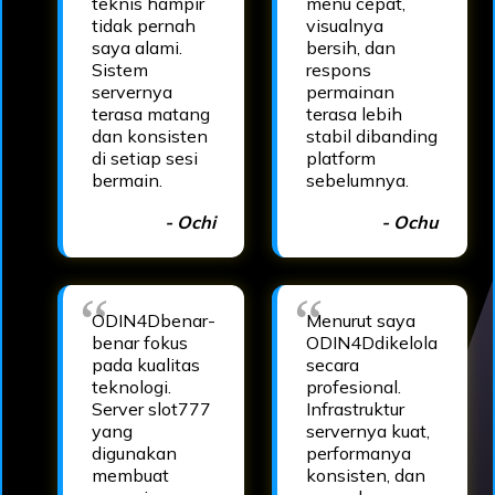
teknis hampir
menu cepat,
tidak pernah
visualnya
saya alami.
bersih, dan
Sistem
respons
servernya
permainan
terasa matang
terasa lebih
dan konsisten
stabil dibanding
di setiap sesi
platform
bermain.
sebelumnya.
- Ochi
- Ochu
ODIN4Dbenar-
Menurut saya
benar fokus
ODIN4Ddikelola
pada kualitas
secara
teknologi.
profesional.
Server slot777
Infrastruktur
yang
servernya kuat,
digunakan
performanya
membuat
konsisten, dan