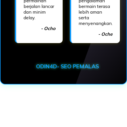
permainan
pengalaman
berjalan lancar
bermain terasa
dan minim
lebih aman
delay.
serta
menyenangkan.
- Ocho
- Oche
ODIN4D- SEO PEMALAS